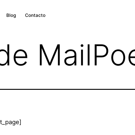
Blog
Contacto
de MailPo
et_page]