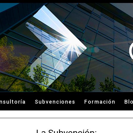
nsultoría
Subvenciones
Formación
Bl
La Subvención: